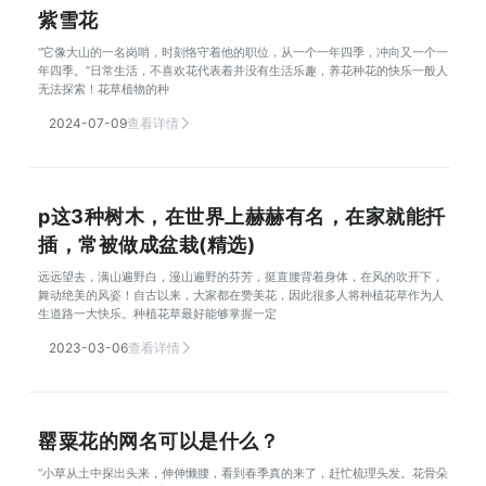
紫雪花
“它像大山的一名岗哨，时刻恪守着他的职位，从一个一年四季，冲向又一个一
年四季。”日常生活，不喜欢花代表着并没有生活乐趣，养花种花的快乐一般人
无法探索！花草植物的种
2024-07-09
查看详情
p这3种树木，在世界上赫赫有名，在家就能扦
插，常被做成盆栽(精选)
远远望去，满山遍野白，漫山遍野的芬芳，挺直腰背着身体，在风的吹开下，
舞动绝美的风姿！自古以来，大家都在赞美花，因此很多人将种植花草作为人
生道路一大快乐。种植花草最好能够掌握一定
2023-03-06
查看详情
罂粟花的网名可以是什么？
“小草从土中探出头来，伸伸懒腰，看到春季真的来了，赶忙梳理头发。花骨朵