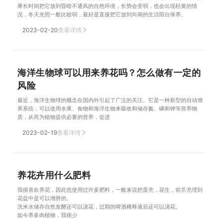
果长时间把它放到昏暗不通风的自然环境，长势会变弱，也会出现枯黄的情
况，冬天光照一般比较弱，最好是直接把它放到向南的生活阳台保养。
2023-02-20
查看详情
海洋生物球可以用来养花吗？怎么做有一定的
风险
最近，海洋生物球的概念在国内外引起了广泛的关注。它是一种新型的自动增
养系统，可以使用水果、食物和海洋生物来吸收和储存氮、磷和钾等营养物
质，从而为植物提供必要的营养，促进
2023-02-19
查看详情
养花卉用什么肥料
我很喜欢养花，因此也使用过许多肥料，一般来说把蛋壳，花生，前爪壳埋到
花盆中是可以增胖的。
洗米水储存自然发酵还可以浇花，过期的啤酒稀释液后还可以浇花。
如今养多肉植物，我很少