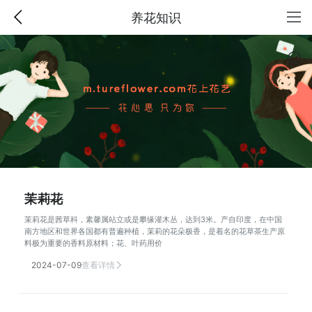
养花知识
茉莉花
茉莉花是茜草科，素馨属站立或是攀缘灌木丛，达到3米。产自印度，在中国
南方地区和世界各国都有普遍种植，茉莉的花朵极香，是着名的花草茶生产原
料极为重要的香料原材料；花、叶药用价
2024-07-09
查看详情