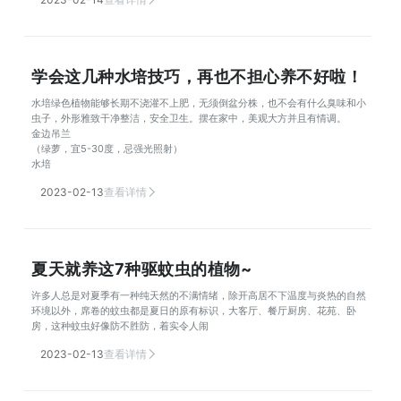
学会这几种水培技巧，再也不担心养不好啦！
水培绿色植物能够长期不浇灌不上肥，无须倒盆分株，也不会有什么臭味和小
虫子，外形雅致干净整洁，安全卫生。摆在家中，美观大方并且有情调。
金边吊兰
（绿萝，宜5-30度，忌强光照射）
水培
2023-02-13
查看详情
夏天就养这7种驱蚊虫的植物~
许多人总是对夏季有一种纯天然的不满情绪，除开高居不下温度与炎热的自然
环境以外，席卷的蚊虫都是夏日的原有标识，大客厅、餐厅厨房、花苑、卧
房，这种蚊虫好像防不胜防，着实令人闹
2023-02-13
查看详情