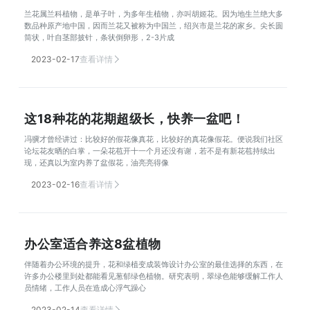
兰花属兰科植物，是单子叶，为多年生植物，亦叫胡姬花。因为地生兰绝大多
数品种原产地中国，因而兰花又被称为中国兰，绍兴市是兰花的家乡。尖长圆
筒状，叶自茎部披针，条状倒卵形，2-3片成
2023-02-17
查看详情
这18种花的花期超级长，快养一盆吧！
冯骥才曾经讲过：比较好的假花像真花，比较好的真花像假花。便说我们社区
论坛花友晒的白掌，一朵花苞开十一个月还没有谢，若不是有新花苞持续出
现，还真以为室内养了盆假花，油亮亮得像
2023-02-16
查看详情
办公室适合养这8盆植物
伴随着办公环境的提升，花和绿植变成装饰设计办公室的最佳选择的东西，在
许多办公楼里到处都能看见葱郁绿色植物。研究表明，翠绿色能够缓解工作人
员情绪，工作人员在造成心浮气躁心
2023-02-14
查看详情