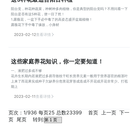
阳台党，种花种蔬菜，种树种多肉植物，你是典型的阳台党吗？不用问看一下
阳台是否有这5种花，便一目了然！
1.露薇花，一盆下手必中毒了的高姿态盛开盆栽植物！
露薇花下手中毒了缘故，小身材
2023-02-12
查看详情
这些家庭养花知识，你一定要知道！
一、液肥过多或不够
花卉生长期内若液肥过多易导致枝干旺长营养元素一般用于营养器官的根茎叶
上来了而花果实或种子欠缺养分危害花芽形成造成不开花或开花非常少。打苞
期上
2023-02-11
查看详情
页次：1/936 每页25 总数23399 首页 上一页
下一
页
尾页
转到: