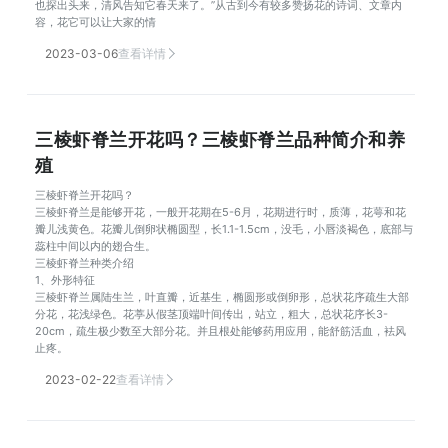
也探出头来，清风告知它春天来了。”从古到今有较多赞扬花的诗词、文章内
容，花它可以让大家的情
2023-03-06
查看详情
三棱虾脊兰开花吗？三棱虾脊兰品种简介和养
殖
三棱虾脊兰开花吗？
三棱虾脊兰是能够开花，一般开花期在5-6月，花期进行时，质薄，花萼和花
瓣儿浅黄色。花瓣儿倒卵状椭圆型，长1.1-1.5cm，没毛，小唇淡褐色，底部与
蕊柱中间以内的翅合生。
三棱虾脊兰种类介绍
1、外形特征
三棱虾脊兰属陆生兰，叶直瓣，近基生，椭圆形或倒卵形，总状花序疏生大部
分花，花浅绿色。花葶从假茎顶端叶间传出，站立，粗大，总状花序长3-
20cm，疏生极少数至大部分花。并且根处能够药用应用，能舒筋活血，袪风
止疼。
2023-02-22
查看详情