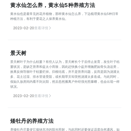
黄水仙怎么养，黄水仙5种养殖方法
黄水仙也是最常见的花卉植物，那样黄水仙怎么养，下边梳理黄水仙5种日常
种植方法，有利于爱花之人保养黄水仙。
2023-02-20
查看详情
景天树
景天树叶子为什么枯萎？有些人认为，景天树长个子后停止发育，发生叶子枯
萎状况，是缺乏营养和盆太小而致，因此赶快换小盆并增施肥如骨头汤这类，
效果反倒导致叶子枯萎烂掉。归根结底，并不是营养问题，反而是因为浇灌太
多、花土过湿、排水管道受阻，或长期旱灾却突然浇灌太多造成。与此同时，
假如久放房间内看不到太阳，然后忽然搬离户外经强光照暴晒，也会出现一样
状况。
2023-02-20
查看详情
矮牡丹的养殖方法
养矮牡丹尽量使它接纳充沛的阳光照射，与此同时还要保证适度自然通风，如