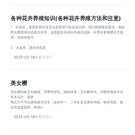
各种花卉养殖知识(各种花卉养殖方法和注意)
1、水挑选，家里饮用水是无法直接用于给花浇水的，我们能搜集自然水，例如
降水露霜湖泊或是河水等，这都是给花浇水的最佳选择，饮用水要爆晒后才能
用，先除掉氢气
2、水温度，浇水的温度
2023-02-18
查看详情
美女樱
美女樱别称五色梅梅、四季绣球花、铺地锦等，为马鞭草科、马鞭草属多年生
草本花卉，因宿
根北方不可以露地栽培过冬，故多作一、二年生金边麦冬种植。株形宽散，散
生而遮盖路面，株高4
2023-02-18
查看详情