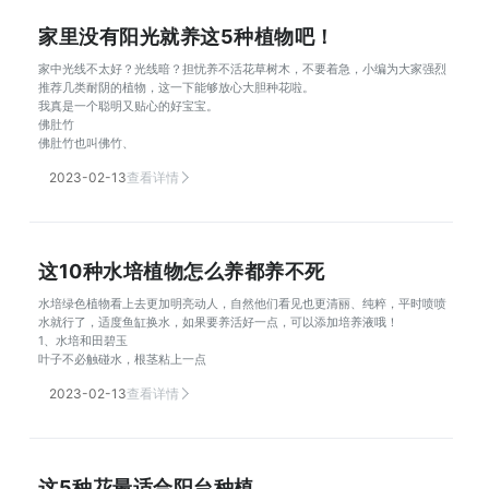
家里没有阳光就养这5种植物吧！
家中光线不太好？光线暗？担忧养不活花草树木，不要着急，小编为大家强烈
推荐几类耐阴的植物，这一下能够放心大胆种花啦。
我真是一个聪明又贴心的好宝宝。
佛肚竹
佛肚竹也叫佛竹、
2023-02-13
查看详情
这10种水培植物怎么养都养不死
水培绿色植物看上去更加明亮动人，自然他们看见也更清丽、纯粹，平时喷喷
水就行了，适度鱼缸换水，如果要养活好一点，可以添加培养液哦！
1、水培和田碧玉
叶子不必触碰水，根茎粘上一点
2023-02-13
查看详情
这5种花最适合阳台种植