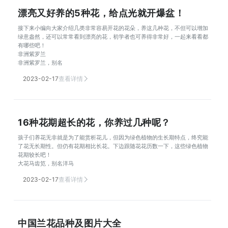
漂亮又好养的5种花，给点光就开爆盆！
接下来小编向大家介绍几类非常容易开花的花朵，养这几种花，不但可以增加
绿意盎然，还可以常常看到漂亮的花，初学者也可养得非常好，一起来看看都
有哪些吧！
非洲紫罗兰
非洲紫罗兰，别名
2023-02-17
查看详情
16种花期超长的花，你养过几种呢？
孩子们养花无非就是为了能赏析花儿，但因为绿色植物的生长期特点，终究能
了花无长期性。但仍有花期相比长花。下边跟随花花历数一下，这些绿色植物
花期较长吧！
大花马齿笕，别名洋马
2023-02-17
查看详情
中国兰花品种及图片大全