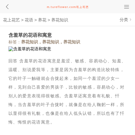
分类
花上花艺
>
花语
>
养花
>
养花知识
含羞草的花语和寓意
标签：
养花知识，养花知识，养花知识
回答
含羞草的花语寓意是羞涩、敏感、容易动心、知羞、
温暖、别说爱我等，主要是因为含羞草的构造比较特殊，
它的叶子一触碰就会合拢起来，如同一个羞涩的少女一
样，见到自己喜爱的男孩子，比较的敏感，容易动心，对
别人的爱意表现得很敏感。含羞草还寓意着有礼貌、忏
悔，当含羞草的叶子合拢时，就像是在给人鞠躬一样，所
以显得很有礼貌，也像是在给人低头认错，所以也有了忏
悔、悔恨的花语寓意。