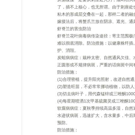
了，插不上核心，也无所谓。由于刺座处
粘木的形成层交叠在一起，那样二者的融
嫁接法后，将蟹爪兰放在阴凉、遮光、通
虾脊兰的害虫防治
虾脊兰花叶病毒病传染途径：寄主范围极
难以彻底消除。防治措施：以健康株纤插
护、消毁。
炭蛆病病症：栽种太密、自然通风欠佳、
正圆形或不规律病斑，严重的话病斑中间
防治措施：
(1)合理密植，提升阳光照射，改进自然通
(2)塑造旺苗，不必常常挪动植物，以防人
(3)切去病叶子，用代森锰锌或三唑酮100
(4)每星期喷洒1次甲基硫菌灵或三唑酮10
软腐病病症：夏秋季持续高温多湿，自然
水迹状病斑，迅速扩大，含水量多，中后
预防。
防治措施：