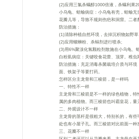
(2)应用三氯杀螨醇1000倍液，杀螨利果
小乌龟、蛞蝓病症：小乌龟有壳，蛞蝓无
花瓣儿等，导致不规则伤疤和洞窟。二者
防治措施：
(1)清除种植自然环境，去掉沉积物如野
(2)应用螺蛳粉、杀蜗剂进行喷杀;
(3)用6%聚溴化氢颗粒剂散施在小乌龟
白粉虱病症：关键咬食花蕾、顶芽。稚虫
防治措施：充足消毒杀菌栽培介质与环境
面、铁架子等要打药。
怎样区分主龙骨和三棱箭，是一样吗
一、特性不一样
主龙骨和三棱箭是不一样的绿色植物，特
属的多肉植物。而三棱箭也叫霸皇花，量
二、外观设计不一样
主龙骨的茎杆是很粗大，特别长的，有些
处也有小屋子孔。而三棱箭对比前面一种
三、花瓣不一样
区别二者还可以从花瓣来看。主龙骨在开花