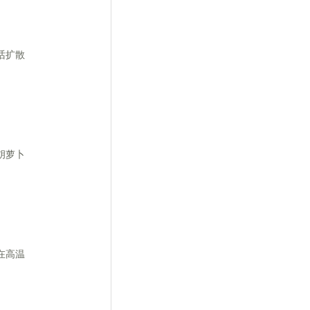
话扩散
胡萝卜
在高温