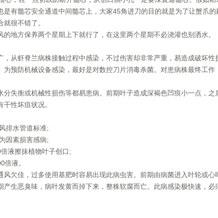
也是有髓芯安全通道中间髓芯上，大家45角进刀的目的就是为了让蟹爪的
合就很不错了。
风的地方保养两个星期上下就行了，在这里两个星期不必浇灌也别洒水。
广，从虾脊兰病株接触过程中感染，不过伤害却非常严重，易造成破坏性
。为预防机械设备感染，最好是对数控刀片消毒杀菌。对患病株最终工作
水分失衡或机械性损伤等都易患病。前期叶子造成深褐色凹痕小一点，之
有干性坏疽状况。
风排水管道标准;
为因素损害感病;
0倍液擦抹植物叶子创口;
00倍液。
通风欠佳，过多使用基肥时容易出现此病虫害。前期由病菌进入叶轮或心
期产生恶臭味，病叶发黄而掉下来，整株软腐而亡。此病感染极快速，必