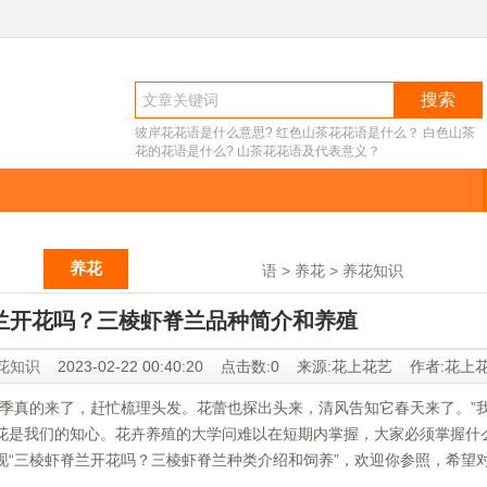
搜索
彼岸花花语是什么意思?
红色山茶花花语是什么？
白色山茶
花的花语是什么?
山茶花花语及代表意义？
送花
养花
祝福语大全
语
 >
养花
 >
养花知识
兰开花吗？三棱虾脊兰品种简介和养殖
花知识
 2023-02-22 00:40:20 点击数:0 来源:花上花艺 作者:花上
春季真的来了，赶忙梳理头发。花蕾也探出头来，清风告知它春天来了。”
花是我们的知心。花卉养殖的大学问难以在短期内掌握，大家必须掌握什
现“三棱虾脊兰开花吗？三棱虾脊兰种类介绍和饲养”，欢迎你参照，希望