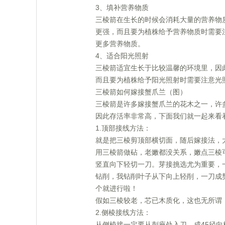
3、填补营养物质
三棱箭在生长的时候会消耗大量的营养物
更强，而且要为植株给予营养物质时需要
更多营养物质。
4、适合阳光照射
三棱箭适宜生长于比较温馨的环境里，因
而且要为植株给予阳光照射时需要注意光
三棱箭如何嫁接蟹爪兰（图）
三棱箭是许多嫁接蟹爪兰的花木之一，许
因此存活率非常高，下面我们就一起来看
1.顶部接线方法：
就是把三棱剪顶部横切面，随后嫁接法，
用三棱箭做砧，老嫩都没关系，嫩点三棱
竖直向下轻切一刀。芽接挑选尤为重要，
钻削，我钻削叶子从下向上轻削，一刀成
个就进行啦！
假如三棱较老，芯已木质化，这也无所谓
2.侧棱接线方法：
从侧棱接一定要从刺座处入刀，成45径