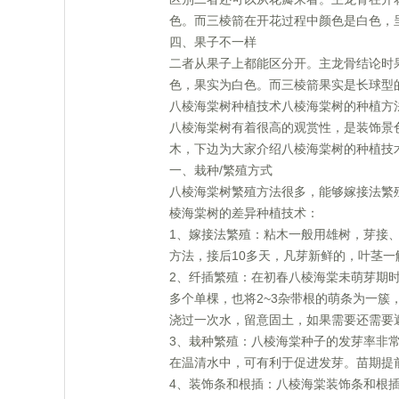
色。而三棱箭在开花过程中颜色是白色，
四、果子不一样
二者从果子上都能区分开。主龙骨结论时果
色，果实为白色。而三棱箭果实是长球型
八棱海棠树种植技术八棱海棠树的种植方法
八棱海棠树有着很高的观赏性，是装饰景
木，下边为大家介绍八棱海棠树的种植技
一、栽种/繁殖方式
八棱海棠树繁殖方法很多，能够嫁接法繁
棱海棠树的差异种植技术：
1、嫁接法繁殖：粘木一般用雄树，芽接、
方法，接后10多天，凡芽新鲜的，叶茎
2、纤插繁殖：在初春八棱海棠未萌芽期
多个单棵，也将2~3杂带根的萌条为一
浇过一次水，留意固土，如果需要还需要
3、栽种繁殖：八棱海棠种子的发芽率非
在温清水中，可有利于促进发芽。苗期提
4、装饰条和根插：八棱海棠装饰条和根