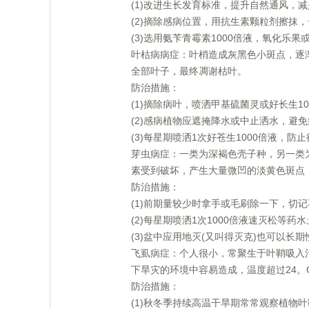
(1)改进生长发育标准，提升自然通风，减
(2)摘除感病位置，用抗生素颗粒剂擦抹
(3)选用氨苄青霉素1000倍液，氧化乐果
叶枯病病症：叶梢造成灰黑色小斑点，逐
全部叶子，最终凋谢枯叶。
防治措施：
(1)摘除病叶，喷洒甲基硫菌灵或好长生10
(2)感病植物应遮掩降水或中止洒水，避免
(3)每星期喷洒1次好苍生1000倍液，防
芽虫病症：一类为深褐色壳子种，另一类
素受到破坏，产生大量微凹的淡黄色斑点
防治措施：
(1)前期量较少时拿手或毛刷除一下，切记
(2)每星期喷洒1次1000倍液速灭松等药水;
(3)盆中应用地灭(又叫得灭克)也可以长
飞虱病症：个人很小，常聚生于叶鞘吸入
下旱灾的环境中容易造成，温度超过24
防治措施：
(1)秋冬季持续高温干旱期常常观察植物