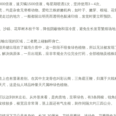
2000倍液，速灭螨1500倍液，每星期喷洒1次，坚持使用3～4次。
壳，均是杂食无脊椎动物。爱吃兰株娇嫩机构，如叶子、嫩芽、根端、花
爬走过的地方，一般都留出明亮而透明色黏液印痕，发觉时要立即预防。
草、沙砾、花草树木枝干等，降低阴蔽物和湿冷度，避免生长发育繁殖场地
、蛞蝓出现的区域，二者爬上碰触即身亡。
期关键出现在了栽培介质中，这一阶段不咬食绿色植物，所以无法被发现
，解决病原体，一旦出现虱，应非常规全方位完全打药，全部植物及植株
性上也有显著差别。在其中主龙骨也叫彩云阁，三角霸王鞭，归属于大戟
天尺，这是仙人球品种量天尺属种绿色植物。
可以达到8米左右。从外形来看，是肉质地，呈翠绿色，有3条阔棱，锐角
发枝较多，棱宽且非常薄，茎上面还有气生根，刺作间隔大约三四公分。
情况下花朵是单身的，长25-30厘米。花托是瓣状，浅绿色。花瓣颜色