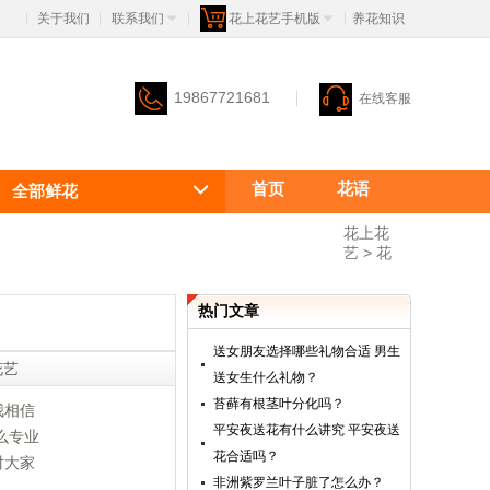
关于我们
联系我们
花上花艺手机版
 养花知识
|
|
|
|
19867721681
在线客服
首页
花语
全部鲜花
花花花语
花上花
艺
 >
花
热门文章
送女朋友选择哪些礼物合适 男生
花艺
送女生什么礼物？
苔藓有根茎叶分化吗？
我相信
平安夜送花有什么讲究 平安夜送
么专业
花合适吗？
对大家
非洲紫罗兰叶子脏了怎么办？