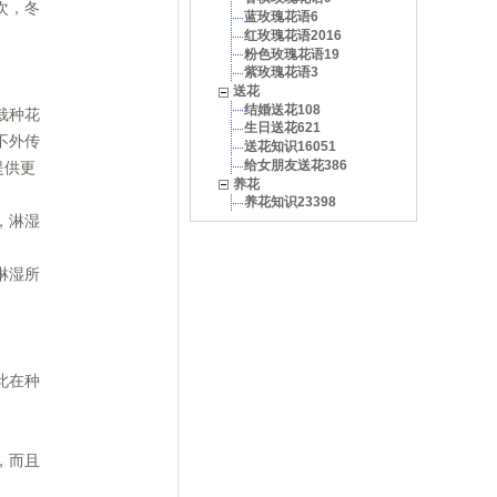
次，冬
蓝玫瑰花语6
红玫瑰花语2016
粉色玫瑰花语19
紫玫瑰花语3
送花
结婚送花108
栽种花
生日送花621
不外传
送花知识16051
给女朋友送花386
提供更
养花
养花知识23398
，淋湿
淋湿所
此在种
，而且