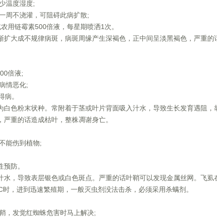
少温度湿度;
，一周不浇灌，可阻碍此病扩散;
或农用链霉素500倍液，每星期喷洒1次。
渐扩大成不规律病斑，病斑周缘产生深褐色，正中间呈淡黑褐色，严重的
00倍液;
病情恶化;
止得病。
为白色粉末状种。常附着于茎或叶片背面吸入汁水，导致生长发育遇阻，
，严重的话造成枯叶，整株凋谢身亡。
不能伤到植物;
期性预防。
汁水，导致表层银色或白色斑点。严重的话叶鞘可以发现金属丝网。飞虱
。C时，进到迅速繁殖期，一般灭虫剂没法击杀，必须采用杀螨剂。
叶鞘，发觉红蜘蛛危害时马上解决;