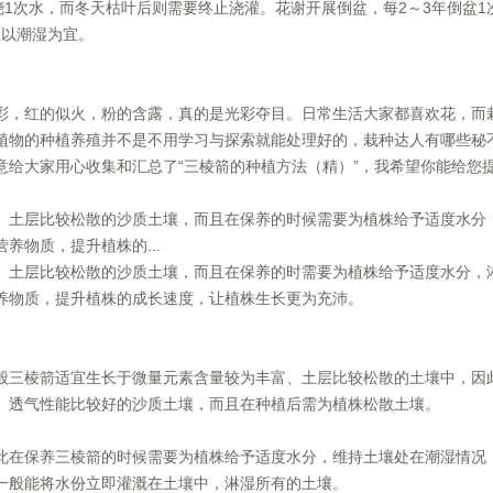
浇1次水，而冬天枯叶后则需要终止浇灌。花谢开展倒盆，每2～3年倒盆1
土以潮湿为宜。
彩，红的似火，粉的含露，真的是光彩夺目。日常生活大家都喜欢花，而
植物的种植养殖并不是不用学习与探索就能处理好的，栽种达人有哪些秘
意给大家用心收集和汇总了“三棱箭的种植方法（精）”，我希望你能给您
、土层比较松散的沙质土壤，而且在保养的时候需要为植株给予适度水分
养物质，提升植株的...
、土层比较松散的沙质土壤，而且在保养的时需要为植株给予适度水分，
养物质，提升植株的成长速度，让植株生长更为充沛。
般三棱箭适宜生长于微量元素含量较为丰富、土层比较松散的土壤中，因
、透气性能比较好的沙质土壤，而且在种植后需为植株松散土壤。
此在保养三棱箭的时候需要为植株给予适度水分，维持土壤处在潮湿情况
一般能将水份立即灌溉在土壤中，淋湿所有的土壤。