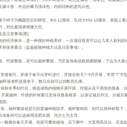
呈漏斗形，外边的瓣为浅绿色，内部结构的是乳白色。
子样子为椭圆型后到卵型，长6-12厘米，孔径大约4-10厘米，表面上看
的，对比最强者稍微大些。
及注意事项(图)
色的经济林木，是一种很好种植养好，一次项目投资可以让几辈人获利的
术和保养重点（盆栽植物种植方法及注意事项）。
殖、纤插繁殖，还可以栽种繁殖，乃至装饰条或根插都能够，下边为大家
芽接都可。芽接于春天出芽时进行，芽接在秋天7~9月开展，常用“T”字
一触即落者即是接单子，数日后就可以切断其扎缚。
时或秋冬季枯叶后，挑选成熟的植物开展纤插，挖掘从花干萌发的蘖条，
簇，开展栽种。纤插的时候要注意保存蘖条根茎，以保证栽后存活。分栽后
遮阴。
常高，栽种繁殖就是它的普遍种植技术。栽种繁殖前，则可以将种籽取下
前准备则可以选择用沤肥木屑、河沙土为主导。
插一般都在春天开展。幼苗可攀枝碰地，压下葬中，大苗用髙压法，压泥