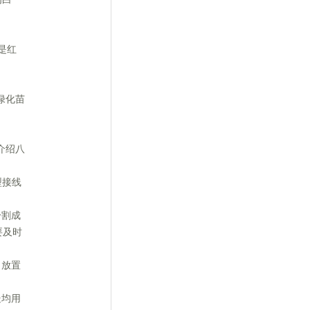
是红
绿化苗
介绍八
型接线
分割成
要及时
，放置
处均用