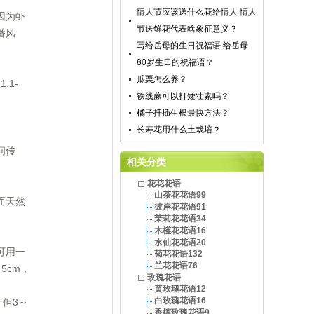
情人节应该送什么花给情人 情人
因为虾
节送鲜花代表啥象征意义？
番风
写给岳母的生日祝福语 给岳母
80岁生日的祝福语？
瓜栗怎么养？
1-
铁线蕨可以打矮壮素吗？
橘子扦插生根最快方法？
长寿花用什么土栽培？
间传
相关分类
花花花语
山茶花花语99
而天然
彼岸花花语91
茉莉花花语34
木槿花花语16
水仙花花语20
可用一
菊花花语132
兰花花语76
5cm，
玫瑰花语
黄玫瑰花语12
白玫瑰花语16
但3～
香槟玫瑰花语9