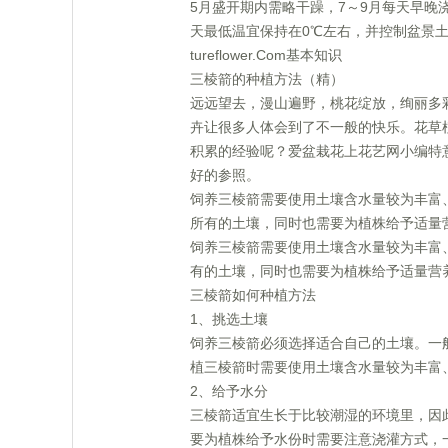
5月盛开期内需略干躁，7～9月每天早晚
天最低温宜保持在0℃左右，并控制盆景
tureflower.Com基本知识
三棱箭的种植方法（精）
远远望去，漫山遍野，桃花绽放，绚丽多
卉让很多人体会到了不一般的快乐。花草
积累的经验呢？爱盆栽花上花艺网小编特
好的参照。
饲养三棱箭需要使用土壤含水量较为丰富
所有的土壤，同时也需要为植株给予适量营
饲养三棱箭需要使用土壤含水量较为丰富
有的土壤，同时也需要为植株给予适量营
三棱箭如何种植方法
1、挑选土壤
饲养三棱箭必须选择适合自己的土壤。一
植三棱箭时需要使用土壤含水量较为丰富
2、给予水分
三棱箭适宜生长于比较潮湿的环境里，因
要为植株给予水份时需要注意浇灌方式，