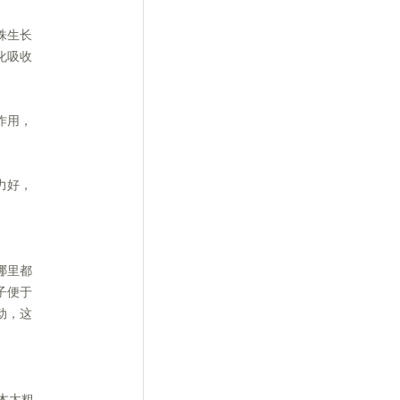
株生长
化吸收
作用，
力好，
哪里都
子便于
动，这
木太粗