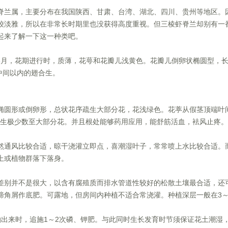
脊兰属，主要分布在我国陕西、甘肃、台湾、湖北、四川、贵州等地区。
较淡雅，所以在非常长时期里也没获得高度重视。但三棱虾脊兰却别有一
起来了解一下这一种类吧。
6月，花期进行时，质薄，花萼和花瓣儿浅黄色。花瓣儿倒卵状椭圆型，长1.
柱中间以内的翅合生。
椭圆形或倒卵形，总状花序疏生大部分花，花浅绿色。花葶从假茎顶端叶
，疏生极少数至大部分花。并且根处能够药用应用，能舒筋活血，袪风止疼。
然通风比较合适，晾干浇灌立即点，喜潮湿叶子，常常喷上水比较合适。
上或植物群落下落身。
差别并不是很大，以含有腐殖质而排水管道性较好的松散土壤最合适，还
蹄角屑作底肥。可露地，但房间内种植不适合常浇灌。种植深层一般在3～
出来时，追施1～2次磷、钾肥。与此同时生长发育时节须保证花土潮湿，