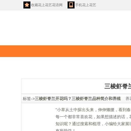
收藏花上花艺花语网
手机花上花艺
花语
玫瑰花语
三棱虾脊
 标签->
三棱虾脊兰开花吗？三棱虾脊兰品种简介和养殖
养
 “小草从土中探出头来，伸伸懒腰，看到
每一个都非常喜欢花，如果想描述的话，
知识呢？通过搜索和梳理，小编给大家展
有所助益！