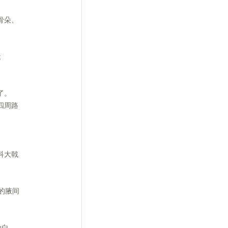
骨朵、
;
了。
四周路
科大戟
的腋间
为白