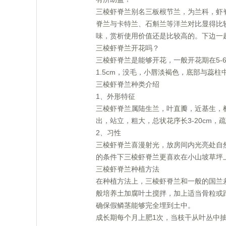
三棱虾脊兰别名三板根节兰，为兰科，虾
脊兰与卡特兰、石斛兰等洋兰对比显得比
味，赏析使用价值还是比较高的。下边一
三棱虾脊兰开花吗？
三棱虾脊兰是能够开花，一般开花期在5-
1.5cm，没毛，小唇淡褐色，底部与蕊
三棱虾脊兰种类介绍
1、外形特征
三棱虾脊兰属陆生兰，叶直瓣，近基生，
出，站立，粗大，总状花序长3-20cm
2、习性
三棱虾脊兰喜漫射光，放房间内光亮处自
的条件下三棱虾脊兰更喜欢在小山坡草坪
三棱虾脊兰种植方法
在种植方法上，三棱虾脊兰和一般的国兰
般培养土加腐叶土搅拌，加上适当骨粒或
确保假鳞茎能够完全埋到土中。
成长期每个月上肥1次，当枝干从叶丛中抽