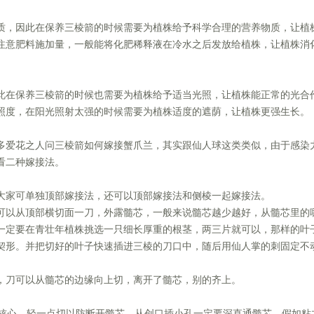
质，因此在保养三棱箭的时候需要为植株给予科学合理的营养物质，让植
注意肥料施加量，一般能将化肥稀释液在冷水之后发放给植株，让植株消
此在保养三棱箭的时候也需要为植株给予适当光照，让植株能正常的光合
照度，在阳光照射太强的时候需要为植株适度的遮荫，让植株更强生长。
多爱花之人问三棱箭如何嫁接蟹爪兰，其实跟仙人球这类类似，由于感染
看二种嫁接法。
大家可单独顶部嫁接法，还可以顶部嫁接法和侧棱一起嫁接法。
可以从顶部横切面一刀，外露髓芯，一般来说髓芯越少越好，从髓芯里的
一定要在青壮年植株挑选一只细长厚重的根茎，两三片就可以，那样的叶
契形。并把切好的叶子快速插进三棱的刀口中，随后用仙人掌的刺固定不
，刀可以从髓芯的边缘向上切，离开了髓芯，别的齐上。
向核心，轻一点切以防断开髓芯，从创口插小孔一定要深直通髓芯。假如粘