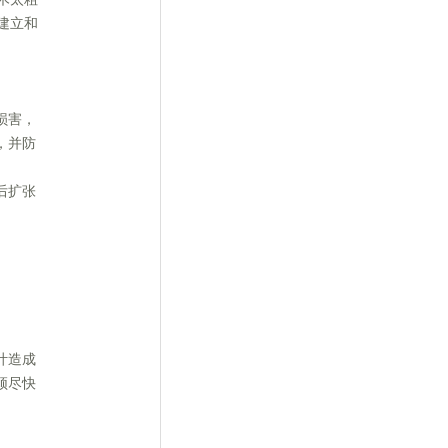
建立和
损害，
，并防
后扩张
叶造成
须尽快