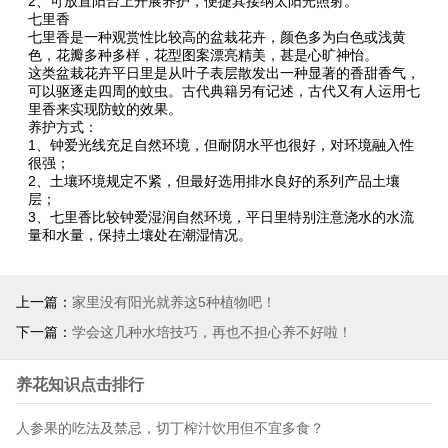
2、可放置阳台上开展养护，便捷其接纳太阳光照射。
七里香
七里香是一种观赏性比较高的盆栽花卉，颜色多为白色或浅黄
色，花瓣多种多样，花型图案漂亮精美，甚是心旷神怡。
这类盆栽花卉平日里是从叶子表层散发出一种显著的香甜香气，
可以驱逐走四周的蚊虫。古代典籍另有记述，古代又有人运用七
里香来实现防蚊的效果。
养护方式：
1、钟爱光线充足自然环境，但耐阴水平也很好，对环境融入性
很强；
2、土壤环境规定不紧，但最好选用排水良好的系列产品土壤
层；
3、七里香比较钟爱湿润自然环境，平日里特别注意浇水的水流
量和水量，保持土壤处在潮湿情况。
上一篇：
家里没有阳光就养这5种植物吧！
下一篇：
学会这几种水培技巧，再也不担心养不好啦！
养花知识点击排行
人参果的吃法及禁忌，切丁榨汁饮用但不宜多食？