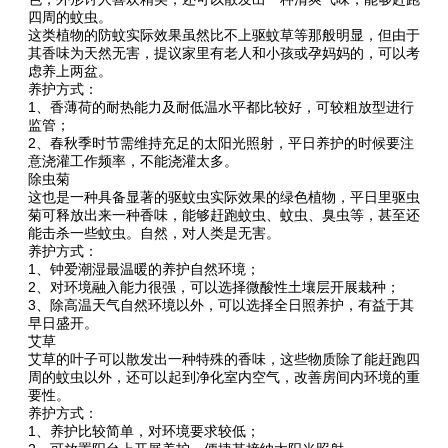
四周的蚊虫。
这类植物的防蚊实际效果虽然比不上驱蚊草等那般明显，但由于
其香味为天然无害，提议家里有老人和小孩或孕妈妈的，可以考
虑养上两盆。
养护方式：
1、香薄荷的耐热能力及耐低温水平都比较好，可较粗放型进行
监管；
2、春秋季时节需维持充足的太阳光照射，平日养护的时候要注
意浇灌工作频率，不能浇灌太多。
除虫菊
这也是一种具备显著的驱蚊虫实际效果的绿色植物，平日里驱虫
菊可释放出来一种香味，能够赶跑蚊虫、蚊虫、臭虫等，甚至还
能击杀一些蚊虫。自然，对人类是无害。
养护方式：
1、钟爱潮湿最温暖的养护自然环境；
2、对环境融入能力很强，可以选择微酸性土壤层开展栽种；
3、除高温天气自然环境以外，可以选择全日照养护，有益于其
早日盛开。
艾草
艾草的叶子可以散发出一种特殊的香味，这些物质除了能赶跑四
周的蚊虫以外，还可以起到净化室内空气，改善房间内环境的重
要性。
养护方式：
1、养护比较简单，对环境要求较低；