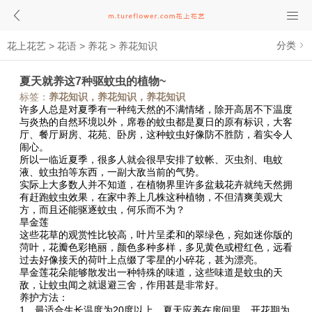
分类
花上花艺
>
花语
>
养花
>
养花知识
夏天就养这7种驱蚊虫的植物~
标签：
养花知识，养花知识，养花知识
许多人总是对夏季有一种纯天然的不满情绪，除开高居不下温度
与炎热的自然环境以外，席卷的蚊虫都是夏日的原有标识，大客
厅、餐厅厨房、花苑、卧房，这种蚊虫好像防不胜防，着实令人
闹心。
所以一临近夏季，很多人就会很早安排了蚊帐、灭虫剂、电蚊
液、蚊虫拍等东西，一副大敌当前的气势。
实际上大多数人并不知道，在植物界里许多盆栽花卉就纯天然拥
有赶跑蚊虫效果，在家中养上几株这种植物，不但清爽美观大
方，而且还能驱逐蚊虫，何乐而不为？
旱金莲
这些花草的观赏性比较高，叶片呈柔和的翠绿色，宛如迷你版的
菏叶，花瓣色彩艳丽，颜色多种多样，多见黄色或橙红色，远看
过去好像接天的荷叶上点缀了零星的小碎花，甚为漂亮。
旱金莲花朵能够散发出一种特殊的味道，这些味道是蚊虫的天
敌，让蚊虫闻之就退避三舍，作用甚是非常好。
养护方法：
1、最适合生长温度为20度以上，夏天应养在房间里，开花期为