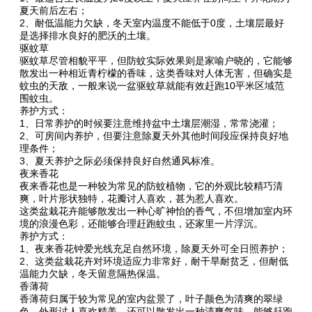
夏天前后左右；
2、耐低温能力欠缺，冬天室内温度不能低于0度，土壤层最好
是选择排水良好的肥沃的土壤。
驱蚊草
驱蚊草尽管相貌平平，但防蚊实际效果则是家喻户晓的，它能够
散发出一种相近青柠檬的香味，这类香味对人体无害，但确实是
蚊虫的天敌，一般来说一盆驱蚊草就能有效赶跑10平米区域范
围蚊虫。
养护方式：
1、日常养护的时候要注意维持盆中土壤层潮湿，常常浇灌；
2、可房间内养护，但要注意除夏天外其他时间段应保持良好地
理条件；
3、夏天养护之际必须保持良好自然通风标准。
夜来香花
夜来香花也是一种较为常见的防蚊植物，它的外观比较精巧清
爽，叶片形状独特，花瓣讨人喜欢，甚为惹人喜欢。
这类盆栽花卉能够散发出一种心旷神怡的香气，不但增加室内环
境的浪漫色彩，还能够合理赶跑蚊虫，还家里一片浮沉。
养护方式：
1、夜来香花钟爱光线充足自然环境，除夏天外可全日照养护；
2、这类盆栽花卉对环境适应力非常好，耐干旱耐贫乏，但耐低
温能力欠缺，冬天留意隔热保温。
香薄荷
香薄荷归属于较为常见的室内盆景了，叶子颜色为清爽的翠绿
色，外形讨人喜欢精美，还可以散发出一种清爽气味，能够赶跑